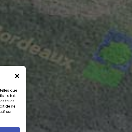
telles que
. Le fait
s telles
ait de ne
tif sur